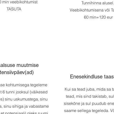
0 min veebikohtumist
Tunnihinna alusel
TASUTA
Veebikohtumisena või Ta
60 min=120 eur
alsuse muutmise
ntensiivpäev(ad)
Enesekindluse taa
se kohtumisega tegeleme
Kui sa tead juba, mida sa t
lt 6 tunni jooksul (väikesed
tead, mis sind takistab, sul
s) sinu uskumustega, sinu
sisekõne ja sul puudub ene
, sinu sihiga ja vabastame
saame sellega tegeleda. V
 et potensiaalil oleks ruumi