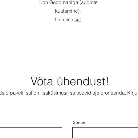
Lion Goodmaniga (audiote
kuulamine).
Uuri lisa
siit
Võta ühendust!
dsid paketi, sul on lisaküsimusi, sa soovid aja broneerida. Kirju
Sõnum