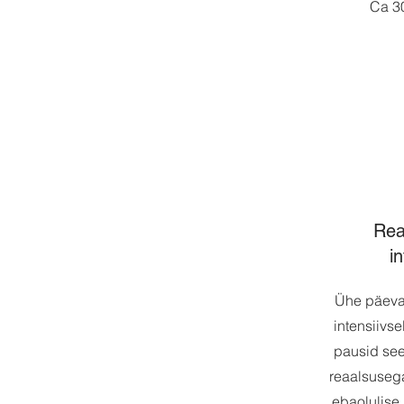
Ca 3
Rea
i
Ühe päeva
intensiivse
pausid see
reaalsusega
ebaolulise,