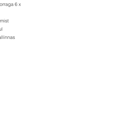
orraga 6 x
mist
ul
llinnas