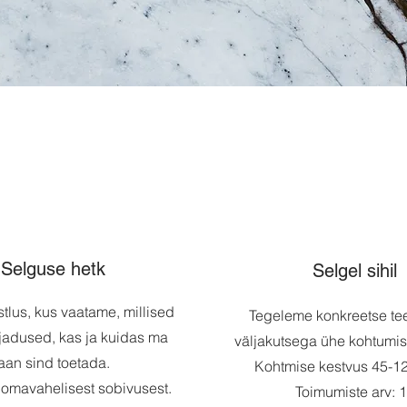
Selguse hetk
Selgel sihil
lus, kus vaatame, millised
Tegeleme konkreetse te
jadused, kas ja kuidas ma
väljakutsega ühe kohtumis
aan sind toetada.
Kohtmise kestvus 45-1
omavahelisest sobivusest.
Toimumiste arv: 1