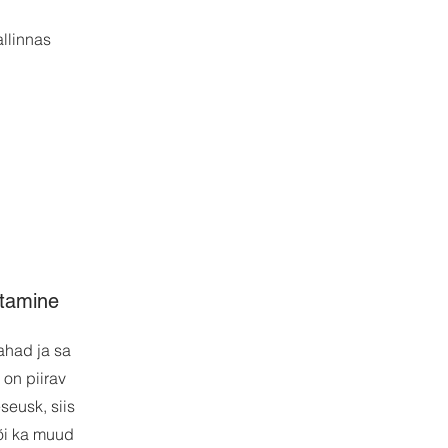
.
llinnas
stamine
ahad ja sa
 on piirav
seusk, siis
õi ka muud