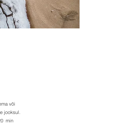
ema või
e jooksul.
20 min