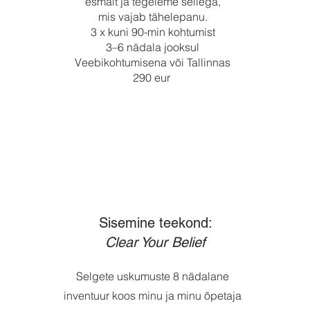
esmalt ja tegeleme sellega,
mis vajab tähelepanu.
3 x kuni 90-min kohtumist
3–6 nädala jooksul
Veebikohtumisena või Tallinnas
290 eur
Sisemine teekond:
Clear Your Belief
Selgete uskumuste 8 nädalane
inventuur koos minu ja minu õpetaja