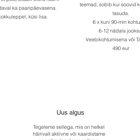
teemad, sobib kui soovid k
adaval ka paaripäevasena.
tasuda.
okkuleppel, küsi lisa.
6 x kuni 90-min kohtu
6-12 nädala jooks
Veebikohtumisena või Ta
490 eur
Uus algus
Tegeleme sellega, mis on hetkel
häirivalt aktiivne või kaardistame