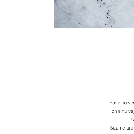
Esmane vest
on sinu va
s
Saame aru 