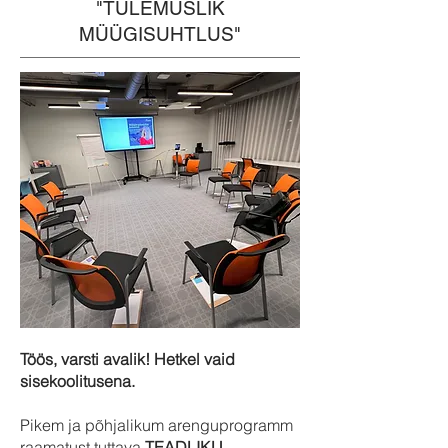
"TULEMUSLIK
MÜÜGISUHTLUS"
Töös, varsti avalik! Hetkel vaid
sisekoolitusena.
Pikem ja põhjalikum arenguprogramm
raamatust tuttava
TEADLIKU