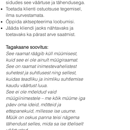
sidudes see väärtuse ja tähendusega.
Toetada klienti ostuotsuse tegemisel,
ilma survestamata.
Õppida aktsepteerima loobumisi.
Jääda kliendi jaoks nähtavaks ja
toetavaks ka pärast arve saatmist.
Tagakaane soovitus:
See raamat räägib küll müümisest,
kuid see ei ole ainult müügiraamat.
See on raamat inimestevahelistest
suhetest ja suhtlusest ning sellest,
kuidas teadliku ja inimliku suhtlemise
kaudu väärtust luua.
See ei ole mõeldud vaid
müügiinimestele – me kõik müüme iga
päev oma ideid, mõtteid ja
ettepanekuid, millesse ise usume.
Müük on oskus panna teisi nägema
tähendust selles, mida sa ise tõeliselt