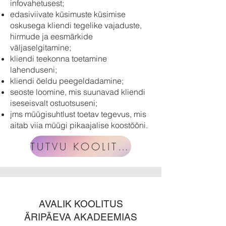
infovahetusest;
edasiviivate küsimuste küsimise
oskusega kliendi tegelike vajaduste,
hirmude ja eesmärkide
väljaselgitamine;
kliendi teekonna toetamine
lahenduseni;
kliendi öeldu peegeldadamine;
seoste loomine, mis suunavad kliendi
iseseisvalt ostuotsuseni;
jms müügisuhtlust toetav tegevus, mis
aitab viia müügi pikaajalise koostööni.
TUTVU KOOLITUSEGA
AVALIK KOOLITUS
ÄRIPÄEVA AKADEEMIAS