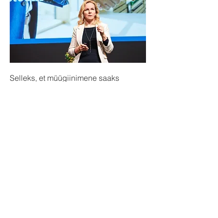
Selleks, et müügiinimene saaks
pakkuda kaasavat müüki -
vajab ta
müügijuhtimist, mis teda sellel
teekonnal toetab.
Mina saan sind juhina toetada, et sa
leiad endas coachiva juhtimisstiili
tööriistad, et oma inimesi
maksimaalselt hästi toetada.
• Tunnustad neid ka siis kui klient
ütleb „ei“. Muidugi juhul, kui saame
aru, miks ta loobus. Kliendi tagasiside
aitab toodet paremaks muuta või
tulevikus teistsuguseid lahendusi luua
ning sellega säästate aega, et