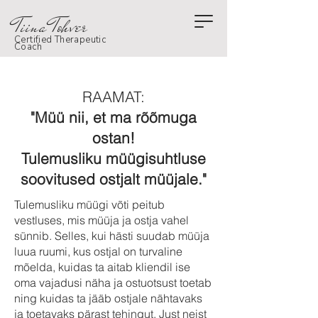
Tiina Tohver
Certified Therapeutic
Coach
RAAMAT:
"Müü nii, et ma rõõmuga
ostan!
Tulemusliku müügisuhtluse
soovitused ostjalt müüjale."
Tulemusliku müügi võti peitub
vestluses, mis müüja ja ostja vahel
sünnib. Selles, kui hästi suudab müüja
luua ruumi, kus ostjal on turvaline
mõelda, kuidas ta aitab kliendil ise
oma vajadusi näha ja ostuotsust toetab
ning kuidas ta jääb ostjale nähtavaks
ja toetavaks pärast tehingut. Just neist