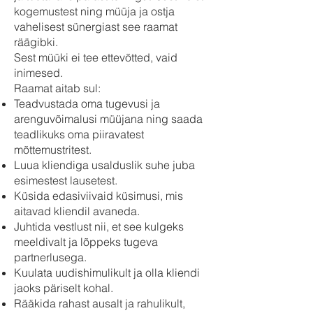
kogemustest ning müüja ja ostja
vahelisest sünergiast see raamat
räägibki.
Sest müüki ei tee ettevõtted, vaid
inimesed.
Raamat aitab sul:
Teadvustada oma tugevusi ja
arenguvõimalusi müüjana ning saada
teadlikuks oma piiravatest
mõttemustritest.
Luua kliendiga usalduslik suhe juba
esimestest lausetest.
Küsida edasiviivaid küsimusi, mis
aitavad kliendil avaneda.
Juhtida vestlust nii, et see kulgeks
meeldivalt ja lõppeks tugeva
partnerlusega.
Kuulata uudishimulikult ja olla kliendi
jaoks päriselt kohal.
Rääkida rahast ausalt ja rahulikult,