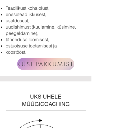
Teadlikust kohalolust,
eneseteadlikkusest,
usaldusest,
uudishimust (kuulamine, küsimine,
peegeldamine),
tähenduse loomisest,
ostuotsuse toetamisest ja
koostööst.
KÜSI PAKKUMIST
ÜKS ÜHELE
MÜÜGICOACHING