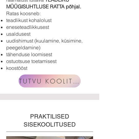
MÜÜGISUHTLUSE RATTA põhjal.
Ratas
koosneb:
teadlikust kohalolust
eneseteadlikkusest
usaldusest
uudishimust (kuulamine, küsimine,
peegeldamine)
tähenduse loomisest
ostuotsuse toetamisest
koostööst
TUTVU KOOLITUSEGA
PRAKTILISED
SISEKOOLITUSED